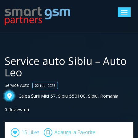
Toggle
Service auto Sibiu – Auto
Leo
Service Auto
22-feb.-2025
Calea Șurii Mici 57, Sibiu 550100, Sibiu, Romania
0 Review-uri
15 Likes
Adauga la Favorite